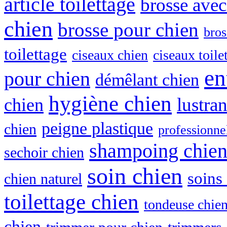
article toilettage
brosse ave
chien
brosse pour chien
bro
toilettage
ciseaux chien
ciseaux toile
en
pour chien
démêlant chien
hygiène chien
lustra
chien
peigne plastique
chien
professionne
shampoing chie
sechoir chien
soin chien
soins
chien naturel
toilettage chien
tondeuse chie
chien